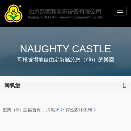
NAUGHTY CASTLE
可根據場地自由定製屬於您（nín）的樂園
淘氣堡
：
>
>
遊樂（lè）設備首頁
淘氣堡
探險森林係列