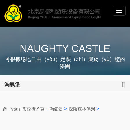
NAUGHTY CASTLE
可根據場地自由（yóu）定製（zhì）屬於（yú）您的
樂園
淘氣堡
：
>
>
遊（yóu）樂設備首頁
淘氣堡
探險森林係列